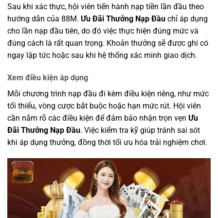
Sau khi xác thực, hội viên tiến hành nạp tiền lần đầu theo
hướng dẫn của 88M.
Ưu Đãi Thưởng Nạp Đầu
chỉ áp dụng
cho lần nạp đầu tiên, do đó việc thực hiện đúng mức và
đúng cách là rất quan trọng. Khoản thưởng sẽ được ghi có
ngay lập tức hoặc sau khi hệ thống xác minh giao dịch.
Xem điều kiện áp dụng
Mỗi chương trình nạp đầu đi kèm điều kiện riêng, như mức
tối thiểu, vòng cược bắt buộc hoặc hạn mức rút. Hội viên
cần nắm rõ các điều kiện để đảm bảo nhận trọn vẹn
Ưu
Đãi Thưởng Nạp Đầu
. Việc kiểm tra kỹ giúp tránh sai sót
khi áp dụng thưởng, đồng thời tối ưu hóa trải nghiệm chơi.