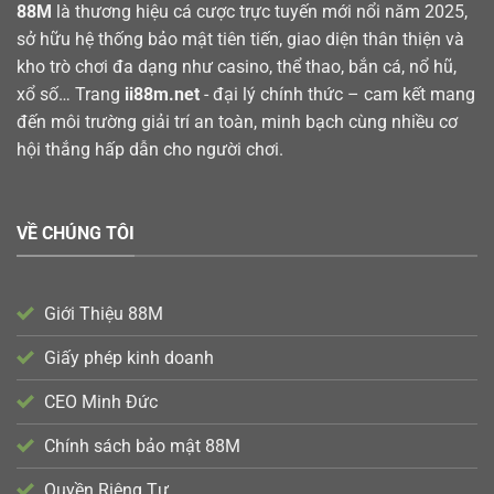
88M
là thương hiệu cá cược trực tuyến mới nổi năm 2025,
sở hữu hệ thống bảo mật tiên tiến, giao diện thân thiện và
kho trò chơi đa dạng như casino, thể thao, bắn cá, nổ hũ,
xổ số… Trang
ii88m.net
- đại lý chính thức – cam kết mang
đến môi trường giải trí an toàn, minh bạch cùng nhiều cơ
hội thắng hấp dẫn cho người chơi.
VỀ CHÚNG TÔI
Giới Thiệu 88M
Giấy phép kinh doanh
CEO Minh Đức
Chính sách bảo mật 88M
Quyền Riêng Tư