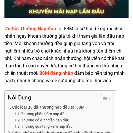
Ưu Đãi Thưởng Nạp Đầu
tại 88M là cơ hội để người chơi
nhận ngay khoản thưởng giá trị khi tham gia lần đầu nạp
tiền. Mỗi khoản thưởng đều giúp gia tăng vốn và trải
nghiệm nhiều trò chơi khác nhau mà không tốn thêm chi
phí. Khi nắm chắc cách nhận thưởng, hội viên có thể khai
thác tối đa các quyền lợi, tăng cơ hội thắng và thử nhiều
chiến thuật mới.
88M đăng nhập
đảm bảo nền tảng minh
bạch, nhanh chóng và dễ sử dụng cho mọi hội viên.
Nội Dung
Các loại ưu đãi thưởng nạp đầu tại 88M
Thưởng phần trăm nạp đầu
Thưởng cố định tiền nạp đầu
Thưởng quà tặng kèm nạp đầu