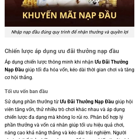
Nhập nạp đầu đúng quy trình để nhận thưởng và quyền lợi
Chiến lược áp dụng ưu đãi thưởng nạp đầu
Áp dụng chiến lược thông minh khi nhận
Ưu Đãi Thưởng
Nạp Đầu
giúp tối đa hóa vốn, kéo dài thời gian chơi và tăng
cơ hội thắng.
Tối ưu vốn ban đầu
Sử dụng phần thưởng từ
Ưu Đãi Thưởng Nạp Đầu
giúp hội
viên tăng vốn, thử nhiều trò chơi khác nhau và áp dụng
chiến lược đa dạng mà không lo rủi ro. Phân bổ hợp lý
phần thưởng và vốn cá nhân giúp tối ưu hiệu quả chơi,
nâng cao khả năng thắng và kéo dài trải nghiệm. Người