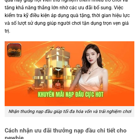
tăng khả năng thắng lớn nhờ các ưu đãi bổ sung. Việc
kiểm tra kỹ điều kiện áp dụng quà tặng, thời gian hiệu lực
và số lượt sử dụng giúp người chơi tận dụng trọn vẹn giá
trị.
Nhận thưởng nạp đầu giúp tối đa hóa vốn và trải nghiệm chơi
Cách nhận ưu đãi thưởng nạp đầu chi tiết cho
newbie