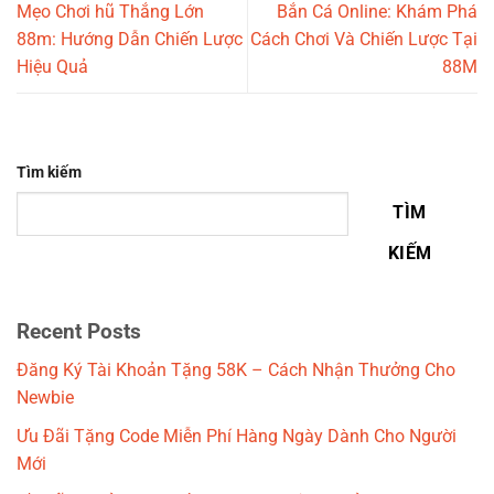
Mẹo Chơi hũ Thắng Lớn
Bắn Cá Online: Khám Phá
88m: Hướng Dẫn Chiến Lược
Cách Chơi Và Chiến Lược Tại
Hiệu Quả
88M
Tìm kiếm
TÌM
KIẾM
Recent Posts
Đăng Ký Tài Khoản Tặng 58K – Cách Nhận Thưởng Cho
Newbie
Ưu Đãi Tặng Code Miễn Phí Hàng Ngày Dành Cho Người
Mới