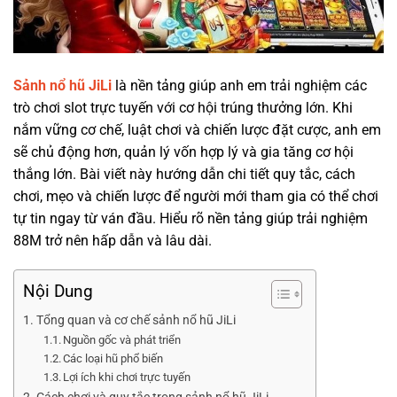
Sảnh nổ hũ JiLi
là nền tảng giúp anh em trải nghiệm các
trò chơi slot trực tuyến với cơ hội trúng thưởng lớn. Khi
nắm vững cơ chế, luật chơi và chiến lược đặt cược, anh em
sẽ chủ động hơn, quản lý vốn hợp lý và gia tăng cơ hội
thắng lớn. Bài viết này hướng dẫn chi tiết quy tắc, cách
chơi, mẹo và chiến lược để người mới tham gia có thể chơi
tự tin ngay từ ván đầu. Hiểu rõ nền tảng giúp trải nghiệm
88M trở nên hấp dẫn và lâu dài.
Nội Dung
Tổng quan và cơ chế sảnh nổ hũ JiLi
Nguồn gốc và phát triển
Các loại hũ phổ biến
Lợi ích khi chơi trực tuyến