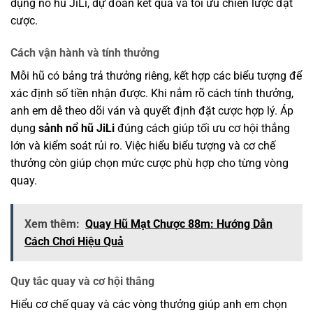
dụng nổ hũ JiLi, dự đoán kết quả và tối ưu chiến lược đặt
cược.
Cách vận hành và tính thưởng
Mỗi hũ có bảng trả thưởng riêng, kết hợp các biểu tượng để
xác định số tiền nhận được. Khi nắm rõ cách tính thưởng,
anh em dễ theo dõi ván và quyết định đặt cược hợp lý. Áp
dụng
sảnh nổ hũ JiLi
đúng cách giúp tối ưu cơ hội thắng
lớn và kiểm soát rủi ro. Việc hiểu biểu tượng và cơ chế
thưởng còn giúp chọn mức cược phù hợp cho từng vòng
quay.
Xem thêm:
Quay Hũ Mạt Chược 88m: Hướng Dẫn
Cách Chơi Hiệu Quả
Quy tắc quay và cơ hội thắng
Hiểu cơ chế quay và các vòng thưởng giúp anh em chọn