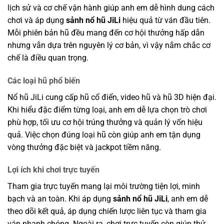
lịch sử và cơ chế vận hành giúp anh em dễ hình dung cách
chơi và áp dụng
sảnh nổ hũ JiLi
hiệu quả từ ván đầu tiên.
Mỗi phiên bản hũ đều mang đến cơ hội thưởng hấp dẫn
nhưng vẫn dựa trên nguyên lý cơ bản, vì vậy nắm chắc cơ
chế là điều quan trọng.
Các loại hũ phổ biến
Nổ hũ JiLi cung cấp hũ cổ điển, video hũ và hũ 3D hiện đại.
Khi hiểu đặc điểm từng loại, anh em dễ lựa chọn trò chơi
phù hợp, tối ưu cơ hội trúng thưởng và quản lý vốn hiệu
quả. Việc chọn đúng loại hũ còn giúp anh em tận dụng
vòng thưởng đặc biệt và jackpot tiềm năng.
Lợi ích khi chơi trực tuyến
Tham gia trực tuyến mang lại môi trường tiện lợi, minh
bạch và an toàn. Khi áp dụng
sảnh nổ hũ JiLi
, anh em dễ
theo dõi kết quả, áp dụng chiến lược liên tục và tham gia
ván nhanh chóng. Ngoài ra, chơi trực tuyến còn giúp thử