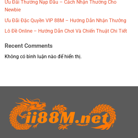
Ưu Đãi Thưởng Nạp Đầu – Cách Nhận Thưởng Cho
Newbie
Ưu Đãi Đặc Quyền VIP 88M – Hướng Dẫn Nhận Thưởng
Lô Đề Online – Hướng Dẫn Chơi Và Chiến Thuật Chi Tiết
Recent Comments
Không có bình luận nào để hiển thị.