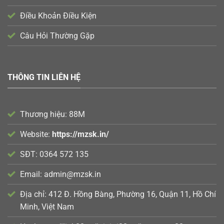
Điều Khoản Điều Kiện
Câu Hỏi Thường Gặp
THÔNG TIN LIÊN HỆ
Thương hiệu: 88M
Website:
https://mzsk.in/
SĐT: 0364 572 135
Email:
admin@mzsk.in
Địa chỉ:
412 Đ. Hồng Bàng, Phường 16, Quận 11, Hồ Chí
Minh, Việt Nam