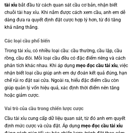
tài xỉu
bắt đầu từ cách quan sát cầu cơ bản, nhận biết
chuỗi tài hay xỉu. Khi nắm được cách xem cầu, anh em dễ
dàng đưa ra quyết định đặt cược hợp lý hơn, từ đó tăng
khả năng thắng.
Các loại cầu phổ biến
Trong tài xỉu, có nhiều loại cầu: cầu thường, cầu lặp, cầu
rồng, cầu đôi. Mỗi loại cầu đều có đặc điểm riêng và cách
phân tích khác nhau. Khi áp dụng
mẹo đọc cầu tài xỉu
, việc
nhận biết loại cầu giúp anh em dự đoán kết quả đúng, hạn
chế rủi ro đặt sai cửa. Ngoài ra, hiểu đặc điểm cầu còn
giúp quản lý vốn hiệu quả, xác định thời điểm nên tăng
hoặc giảm cược.
Vai trò của cầu trong chiến lược cược
Cầu tài xỉu cung cấp dữ liệu quan sát, từ đó anh em quyết
định mức cược và cửa đặt. Áp dụng
mẹo đọc cầu tài xỉu