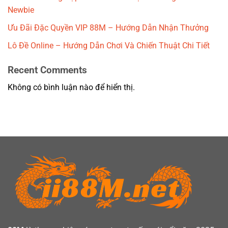
Newbie
Ưu Đãi Đặc Quyền VIP 88M – Hướng Dẫn Nhận Thưởng
Lô Đề Online – Hướng Dẫn Chơi Và Chiến Thuật Chi Tiết
Recent Comments
Không có bình luận nào để hiển thị.