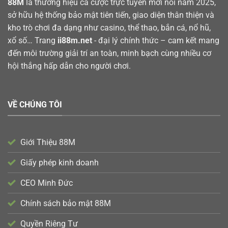
88M
là thương hiệu cá cược trực tuyến mới nổi năm 2025,
sở hữu hệ thống bảo mật tiên tiến, giao diện thân thiện và
kho trò chơi đa dạng như casino, thể thao, bắn cá, nổ hũ,
xổ số… Trang
ii88m.net
- đại lý chính thức – cam kết mang
đến môi trường giải trí an toàn, minh bạch cùng nhiều cơ
hội thắng hấp dẫn cho người chơi.
VỀ CHÚNG TÔI
Giới Thiệu 88M
Giấy phép kinh doanh
CEO Minh Đức
Chính sách bảo mật 88M
Quyền Riêng Tư