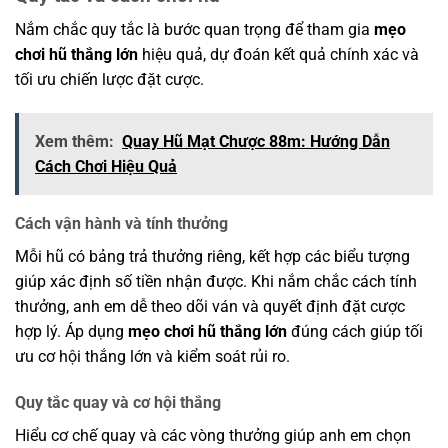
Nắm chắc quy tắc là bước quan trọng để tham gia
mẹo
chơi hũ thắng lớn
hiệu quả, dự đoán kết quả chính xác và
tối ưu chiến lược đặt cược.
Xem thêm:
Quay Hũ Mạt Chược 88m: Hướng Dẫn
Cách Chơi Hiệu Quả
Cách vận hành và tính thưởng
Mỗi hũ có bảng trả thưởng riêng, kết hợp các biểu tượng
giúp xác định số tiền nhận được. Khi nắm chắc cách tính
thưởng, anh em dễ theo dõi ván và quyết định đặt cược
hợp lý. Áp dụng
mẹo chơi hũ thắng lớn
đúng cách giúp tối
ưu cơ hội thắng lớn và kiểm soát rủi ro.
Quy tắc quay và cơ hội thắng
Hiểu cơ chế quay và các vòng thưởng giúp anh em chọn