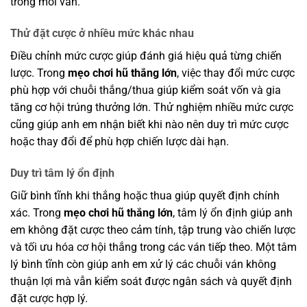
trong mỗi ván.
Thử đặt cược ở nhiều mức khác nhau
Điều chỉnh mức cược giúp đánh giá hiệu quả từng chiến
lược. Trong
mẹo chơi hũ thắng lớn
, việc thay đổi mức cược
phù hợp với chuỗi thắng/thua giúp kiểm soát vốn và gia
tăng cơ hội trúng thưởng lớn. Thử nghiệm nhiều mức cược
cũng giúp anh em nhận biết khi nào nên duy trì mức cược
hoặc thay đổi để phù hợp chiến lược dài hạn.
Duy trì tâm lý ổn định
Giữ bình tĩnh khi thắng hoặc thua giúp quyết định chính
xác. Trong
mẹo chơi hũ thắng lớn
, tâm lý ổn định giúp anh
em không đặt cược theo cảm tính, tập trung vào chiến lược
và tối ưu hóa cơ hội thắng trong các ván tiếp theo. Một tâm
lý bình tĩnh còn giúp anh em xử lý các chuỗi ván không
thuận lợi mà vẫn kiểm soát được ngân sách và quyết định
đặt cược hợp lý.