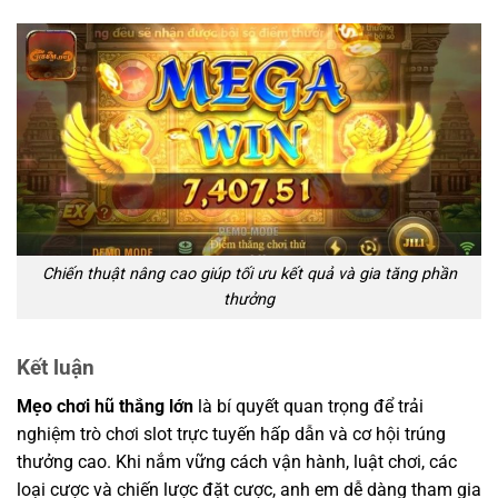
Chiến thuật nâng cao giúp tối ưu kết quả và gia tăng phần
thưởng
Kết luận
Mẹo chơi hũ thắng lớn
là bí quyết quan trọng để trải
nghiệm trò chơi slot trực tuyến hấp dẫn và cơ hội trúng
thưởng cao. Khi nắm vững cách vận hành, luật chơi, các
loại cược và chiến lược đặt cược, anh em dễ dàng tham gia