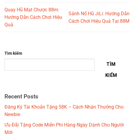
Quay Hũ Mạt Chược 88m:
Sảnh Nổ Hũ JiLi: Hướng Dẫn
Hướng Dẫn Cách Chơi Hiệu
Cách Chơi Hiệu Quả Tại 88M
Quả
Tìm kiếm
TÌM
KIẾM
Recent Posts
Đăng Ký Tài Khoản Tặng 58K – Cách Nhận Thưởng Cho
Newbie
Ưu Đãi Tặng Code Miễn Phí Hàng Ngày Dành Cho Người
Mới