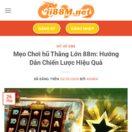
Chuyển
đến
nội
dung
ĐĂNG KÝ
ĐĂNG NHẬP
NỔ HŨ 88M
Mẹo Chơi hũ Thắng Lớn 88m: Hướng
Dẫn Chiến Lược Hiệu Quả
ĐÃ ĐĂNG TRÊN
26/03/2026
BỞI
ADMIN
26
Th3