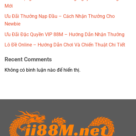
Mới
Ưu Đãi Thưởng Nạp Đầu – Cách Nhận Thưởng Cho
Newbie
Ưu Đãi Đặc Quyền VIP 88M – Hướng Dẫn Nhận Thưởng
Lô Đề Online – Hướng Dẫn Chơi Và Chiến Thuật Chi Tiết
Recent Comments
Không có bình luận nào để hiển thị.