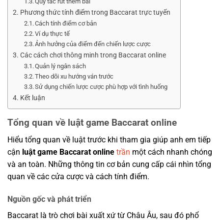
Quy tắc rút thêm bài
Phương thức tính điểm trong Baccarat trực tuyến
Cách tính điểm cơ bản
Ví dụ thực tế
Ảnh hưởng của điểm đến chiến lược cược
Các cách chơi thông minh trong Baccarat online
Quản lý ngân sách
Theo dõi xu hướng ván trước
Sử dụng chiến lược cược phù hợp với tình huống
Kết luận
Tổng quan về luật game Baccarat online
Hiểu tổng quan về luật trước khi tham gia giúp anh em tiếp
cận
luật game Baccarat online
trần
một cách nhanh chóng
và an toàn. Những thông tin cơ bản cung cấp cái nhìn tổng
quan về các cửa cược và cách tính điểm.
Nguồn gốc và phát triển
Baccarat là trò chơi bài xuất xứ từ Châu Âu, sau đó phổ