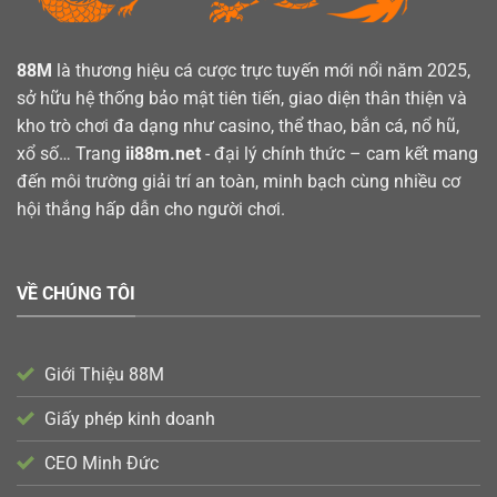
88M
là thương hiệu cá cược trực tuyến mới nổi năm 2025,
sở hữu hệ thống bảo mật tiên tiến, giao diện thân thiện và
kho trò chơi đa dạng như casino, thể thao, bắn cá, nổ hũ,
xổ số… Trang
ii88m.net
- đại lý chính thức – cam kết mang
đến môi trường giải trí an toàn, minh bạch cùng nhiều cơ
hội thắng hấp dẫn cho người chơi.
VỀ CHÚNG TÔI
Giới Thiệu 88M
Giấy phép kinh doanh
CEO Minh Đức