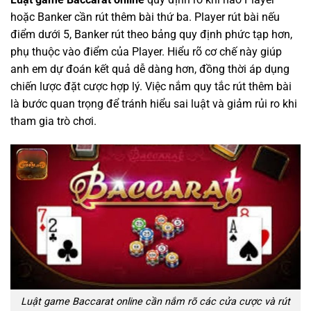
hoặc Banker cần rút thêm bài thứ ba. Player rút bài nếu
điểm dưới 5, Banker rút theo bảng quy định phức tạp hơn,
phụ thuộc vào điểm của Player. Hiểu rõ cơ chế này giúp
anh em dự đoán kết quả dễ dàng hơn, đồng thời áp dụng
chiến lược đặt cược hợp lý. Việc nắm quy tắc rút thêm bài
là bước quan trọng để tránh hiểu sai luật và giảm rủi ro khi
tham gia trò chơi.
Luật game Baccarat online cần nắm rõ các cửa cược và rút