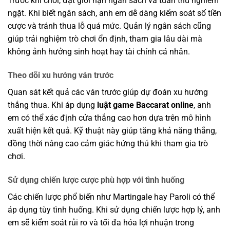
Trước khi chơi, đặt giới hạn ngân sách và tuân thủ nghiêm
ngặt. Khi biết ngân sách, anh em dễ dàng kiểm soát số tiền
cược và tránh thua lỗ quá mức. Quản lý ngân sách cũng
giúp trải nghiệm trò chơi ổn định, tham gia lâu dài mà
không ảnh hưởng sinh hoạt hay tài chính cá nhân.
Theo dõi xu hướng ván trước
Quan sát kết quả các ván trước giúp dự đoán xu hướng
thắng thua. Khi áp dụng
luật game Baccarat online
, anh
em có thể xác định cửa thắng cao hơn dựa trên mô hình
xuất hiện kết quả. Kỹ thuật này giúp tăng khả năng thắng,
đồng thời nâng cao cảm giác hứng thú khi tham gia trò
chơi.
Sử dụng chiến lược cược phù hợp với tình huống
Các chiến lược phổ biến như Martingale hay Paroli có thể
áp dụng tùy tình huống. Khi sử dụng chiến lược hợp lý, anh
em sẽ kiểm soát rủi ro và tối đa hóa lợi nhuận trong