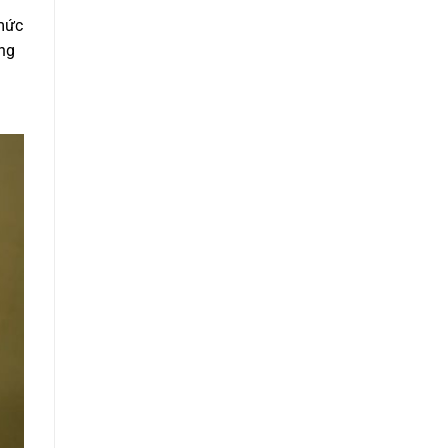
 mức
ăng