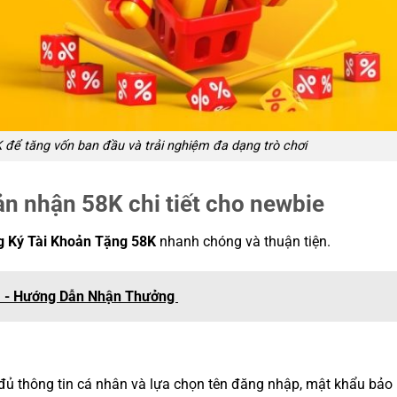
 để tăng vốn ban đầu và trải nghiệm đa dạng trò chơi
ản nhận 58K chi tiết cho newbie
 Ký Tài Khoản Tặng 58K
nhanh chóng và thuận tiện.
M - Hướng Dẫn Nhận Thưởng
 đủ thông tin cá nhân và lựa chọn tên đăng nhập, mật khẩu bảo