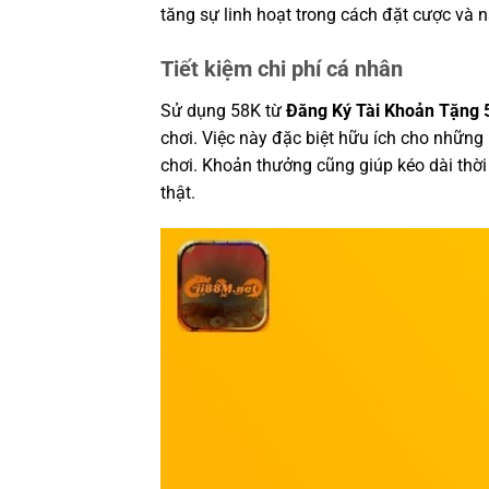
tăng sự linh hoạt trong cách đặt cược và 
Tiết kiệm chi phí cá nhân
Sử dụng 58K từ
Đăng Ký Tài Khoản Tặng 
chơi. Việc này đặc biệt hữu ích cho những
chơi. Khoản thưởng cũng giúp kéo dài thời g
thật.