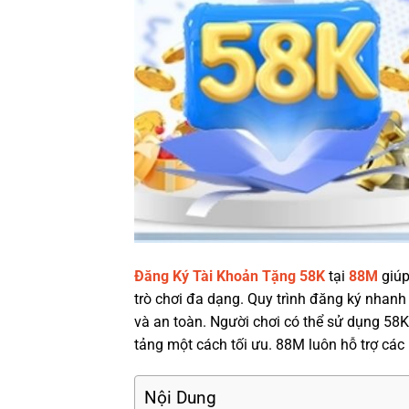
Đăng Ký Tài Khoản Tặng 58K
tại
88M
giúp
trò chơi đa dạng. Quy trình đăng ký nha
và an toàn. Người chơi có thể sử dụng 58K
tảng một cách tối ưu. 88M luôn hỗ trợ các 
Nội Dung