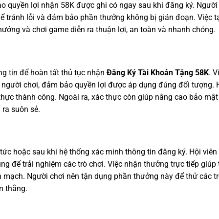
ảo quyền lợi nhận 58K được ghi có ngay sau khi đăng ký. Người
 để tránh lỗi và đảm bảo phần thưởng không bị gián đoạn. Việc t
hưởng và chơi game diễn ra thuận lợi, an toàn và nhanh chóng.
ng tin để hoàn tất thủ tục nhận
Đăng Ký Tài Khoản Tặng 58K
. V
c người chơi, đảm bảo quyền lợi được áp dụng đúng đối tượng. 
thực thành công. Ngoài ra, xác thực còn giúp nâng cao bảo mật 
 ra suôn sẻ.
ức hoặc sau khi hệ thống xác minh thông tin đăng ký. Hội viên
ng để trải nghiệm các trò chơi. Việc nhận thưởng trực tiếp giúp t
iền mạch. Người chơi nên tận dụng phần thưởng này để thử các t
n thắng.