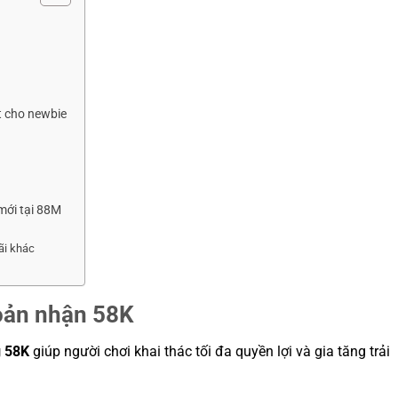
t cho newbie
mới tại 88M
ãi khác
hoản nhận 58K
g 58K
giúp người chơi khai thác tối đa quyền lợi và gia tăng trải