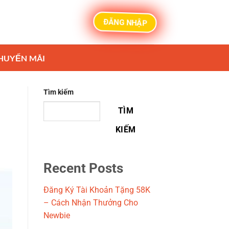
ĐĂNG NHẬP
HUYẾN MÃI
Tìm kiếm
TÌM
KIẾM
Recent Posts
Đăng Ký Tài Khoản Tặng 58K
– Cách Nhận Thưởng Cho
Newbie