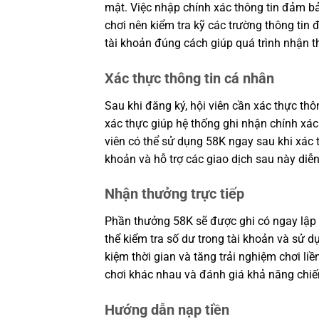
mật. Việc nhập chính xác thông tin đảm b
chơi nên kiểm tra kỹ các trường thông tin
tài khoản đúng cách giúp quá trình nhận t
Xác thực thông tin cá nhân
Sau khi đăng ký, hội viên cần xác thực thô
xác thực giúp hệ thống ghi nhận chính xá
viên có thể sử dụng 58K ngay sau khi xác 
khoản và hỗ trợ các giao dịch sau này diễn
Nhận thưởng trực tiếp
Phần thưởng 58K sẽ được ghi có ngay lập t
thể kiểm tra số dư trong tài khoản và sử dụ
kiệm thời gian và tăng trải nghiệm chơi l
chơi khác nhau và đánh giá khả năng chiế
Hướng dẫn nạp tiền