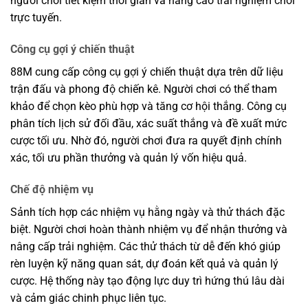
người chơi tiết kiệm thời gian và nâng cao trải nghiệm chơi
trực tuyến.
Công cụ gợi ý chiến thuật
88M cung cấp công cụ gợi ý chiến thuật dựa trên dữ liệu
trận đấu và phong độ chiến kê. Người chơi có thể tham
khảo để chọn kèo phù hợp và tăng cơ hội thắng. Công cụ
phân tích lịch sử đối đầu, xác suất thắng và đề xuất mức
cược tối ưu. Nhờ đó, người chơi đưa ra quyết định chính
xác, tối ưu phần thưởng và quản lý vốn hiệu quả.
Chế độ nhiệm vụ
Sảnh tích hợp các nhiệm vụ hằng ngày và thử thách đặc
biệt. Người chơi hoàn thành nhiệm vụ để nhận thưởng và
nâng cấp trải nghiệm. Các thử thách từ dễ đến khó giúp
rèn luyện kỹ năng quan sát, dự đoán kết quả và quản lý
cược. Hệ thống này tạo động lực duy trì hứng thú lâu dài
và cảm giác chinh phục liên tục.