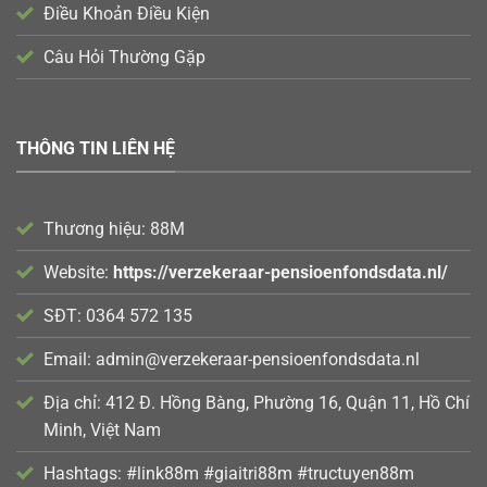
Điều Khoản Điều Kiện
Câu Hỏi Thường Gặp
THÔNG TIN LIÊN HỆ
Thương hiệu: 88M
Website:
https://verzekeraar-pensioenfondsdata.nl/
SĐT: 0364 572 135
Email:
admin@verzekeraar-pensioenfondsdata.nl
Địa chỉ:
412 Đ. Hồng Bàng, Phường 16, Quận 11, Hồ Chí
Minh, Việt Nam
Hashtags: #link88m #giaitri88m #tructuyen88m