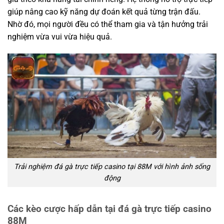
giúp nâng cao kỹ năng dự đoán kết quả từng trận đấu.
Nhờ đó, mọi người đều có thể tham gia và tận hưởng trải
nghiệm vừa vui vừa hiệu quả.
Trải nghiệm đá gà trực tiếp casino tại 88M với hình ảnh sống
động
Các kèo cược hấp dẫn tại đá gà trực tiếp casino
88M