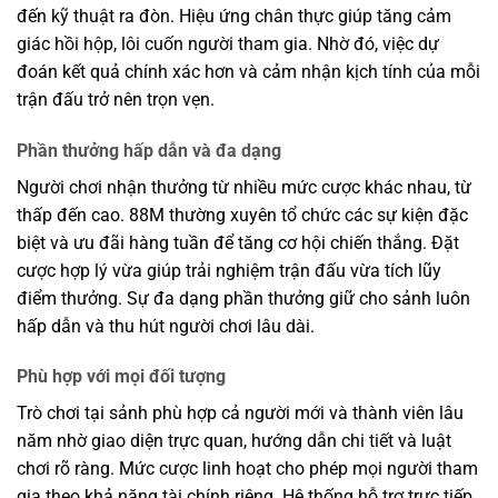
đến kỹ thuật ra đòn. Hiệu ứng chân thực giúp tăng cảm
giác hồi hộp, lôi cuốn người tham gia. Nhờ đó, việc dự
đoán kết quả chính xác hơn và cảm nhận kịch tính của mỗi
trận đấu trở nên trọn vẹn.
Phần thưởng hấp dẫn và đa dạng
Người chơi nhận thưởng từ nhiều mức cược khác nhau, từ
thấp đến cao. 88M thường xuyên tổ chức các sự kiện đặc
biệt và ưu đãi hàng tuần để tăng cơ hội chiến thắng. Đặt
cược hợp lý vừa giúp trải nghiệm trận đấu vừa tích lũy
điểm thưởng. Sự đa dạng phần thưởng giữ cho sảnh luôn
hấp dẫn và thu hút người chơi lâu dài.
Phù hợp với mọi đối tượng
Trò chơi tại sảnh phù hợp cả người mới và thành viên lâu
năm nhờ giao diện trực quan, hướng dẫn chi tiết và luật
chơi rõ ràng. Mức cược linh hoạt cho phép mọi người tham
gia theo khả năng tài chính riêng. Hệ thống hỗ trợ trực tiếp