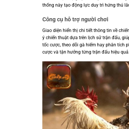
thống này tạo động lực duy trì hứng thú lâ
Công cụ hỗ trợ người chơi
Giao diện hiển thị chi tiết thông tin về ch
ý chiến thuật dựa trên lịch sử trận đấu, g
tốc cược, theo dõi gà hiếm hay phân tích 
cược và tận hưởng từng trận đấu hiệu quả