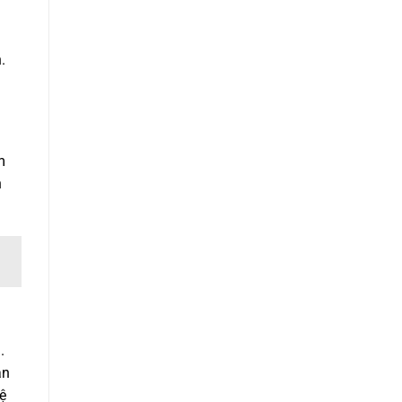
.
m
h
.
àn
ệ