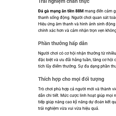
Trải nghiệm chân thực
Đá gà mạng ăn tiền 88M
mang đến cảm giá
thanh sống động. Người chơi quan sát toàn
Hiệu ứng âm thanh và hình ảnh sinh động 
chính xác hơn và cảm nhận trọn vẹn không
Phần thưởng hấp dẫn
Người chơi có cơ hội nhận thưởng từ nhiề
đặc biệt và ưu đãi hằng tuần, tăng cơ hội 
tích lũy điểm thưởng. Sự đa dạng phần thư
Thích hợp cho mọi đối tượng
Trò chơi phù hợp cả người mới và thành vi
dẫn chi tiết. Mức cược linh hoạt giúp mọi 
tiếp giúp nâng cao kỹ năng dự đoán kết q
trải nghiệm vừa vui vừa hiệu quả.