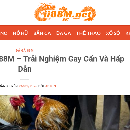
INO
NỔ HŨ
BẮN CÁ
ĐÁ GÀ
THỂ THAO
XỔ SỐ
K
ĐÁ GÀ 88M
88M – Trải Nghiệm Gay Cấn Và Hấp
Dẫn
ĐĂNG TRÊN
26/03/2026
BỞI
ADMIN