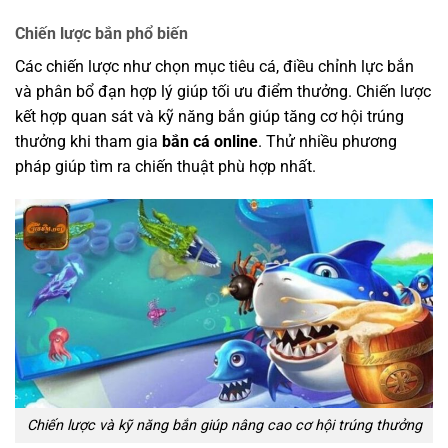
Chiến lược bắn phổ biến
Các chiến lược như chọn mục tiêu cá, điều chỉnh lực bắn
và phân bổ đạn hợp lý giúp tối ưu điểm thưởng. Chiến lược
kết hợp quan sát và kỹ năng bắn giúp tăng cơ hội trúng
thưởng khi tham gia
bắn cá online
. Thử nhiều phương
pháp giúp tìm ra chiến thuật phù hợp nhất.
Chiến lược và kỹ năng bắn giúp nâng cao cơ hội trúng thưởng