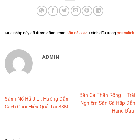
Mục nhập này đã được đăng trong
Bắn cá 88M
. Đánh dấu trang
permalink
.
ADMIN
Bắn Cá Thần Rồng – Trải
Sảnh Nổ Hũ JiLi: Hướng Dẫn
Nghiệm Săn Cá Hấp Dẫn
Cách Chơi Hiệu Quả Tại 88M
Hàng Đầu