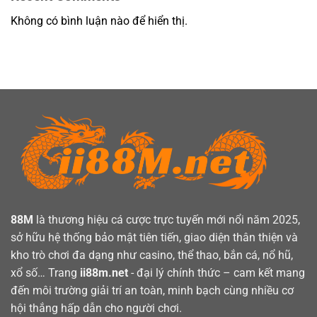
Không có bình luận nào để hiển thị.
88M
là thương hiệu cá cược trực tuyến mới nổi năm 2025,
sở hữu hệ thống bảo mật tiên tiến, giao diện thân thiện và
kho trò chơi đa dạng như casino, thể thao, bắn cá, nổ hũ,
xổ số… Trang
ii88m.net
- đại lý chính thức – cam kết mang
đến môi trường giải trí an toàn, minh bạch cùng nhiều cơ
hội thắng hấp dẫn cho người chơi.