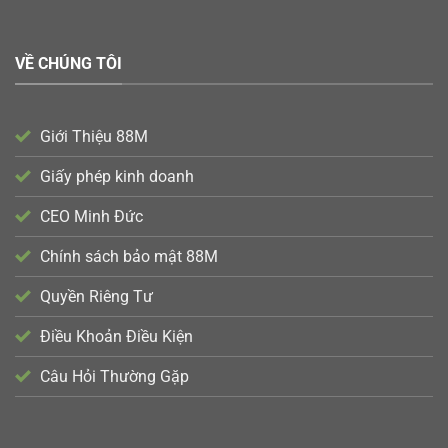
VỀ CHÚNG TÔI
Giới Thiệu 88M
Giấy phép kinh doanh
CEO Minh Đức
Chính sách bảo mật 88M
Quyền Riêng Tư
Điều Khoản Điều Kiện
Câu Hỏi Thường Gặp